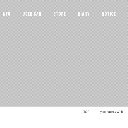
 INFO
USED CAR
STORE
DIARY
NOTICE
TOP
-
yasohachi の記事