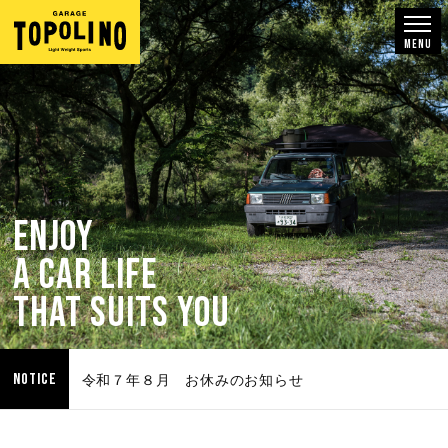
Enjoy
a car life
that suits you
令和７年８月 お休みのお知らせ
NOTICE