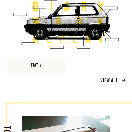
D
I
A
R
Y
W
O
R
K
R
E
P
E
A
T
FIAT
2
VIEW ALL